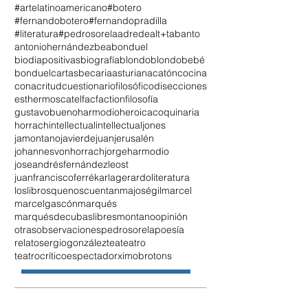
#artelatinoamericano
#botero
#fernandobotero
#fernandopradilla
#literatura
#pedrosorela
adrede
alt+tab
anto
antoniohernández
beabonduel
biodiapositivas
biografía
blondo
blondobebé
bonduel
cartasbecariaasturiana
catón
cocina
conacritud
cuestionariofilosófico
disecciones
esthermoscatel
fac
faction
filosofía
gustavobueno
harmodio
heroicacoquinaria
horrach
intellectual
intellectualjones
jamontano
javierdejuan
jerusalén
johannesvonhorrach
jorgeharmodio
joseandrésfernándezleost
juanfranciscoferré
karlagerardo
literatura
loslibrosquenoscuentan
majoségil
marcel
marcelgascón
marqués
marquésdecubaslibres
montano
opinión
otrasobservaciones
pedrosorela
poesía
relato
sergiogonzález
tea
teatro
teatrocríticoespectador
ximobrotons