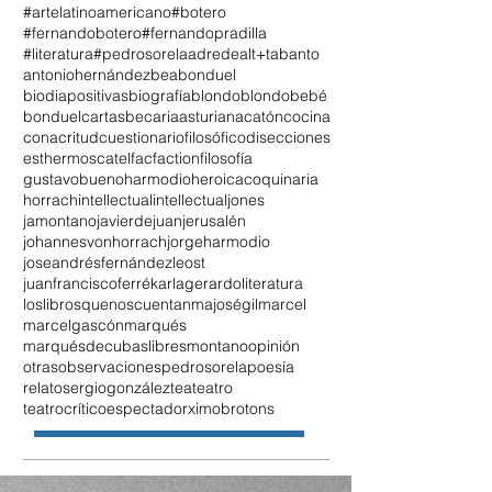
#artelatinoamericano
#botero
#fernandobotero
#fernandopradilla
#literatura
#pedrosorela
adrede
alt+tab
anto
antoniohernández
beabonduel
biodiapositivas
biografía
blondo
blondobebé
bonduel
cartasbecariaasturiana
catón
cocina
conacritud
cuestionariofilosófico
disecciones
esthermoscatel
fac
faction
filosofía
gustavobueno
harmodio
heroicacoquinaria
horrach
intellectual
intellectualjones
jamontano
javierdejuan
jerusalén
johannesvonhorrach
jorgeharmodio
joseandrésfernándezleost
juanfranciscoferré
karlagerardo
literatura
loslibrosquenoscuentan
majoségil
marcel
marcelgascón
marqués
marquésdecubaslibres
montano
opinión
otrasobservaciones
pedrosorela
poesía
relato
sergiogonzález
tea
teatro
teatrocríticoespectador
ximobrotons