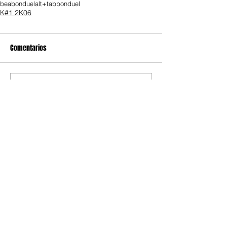
beabonduel
alt+tab
bonduel
K#1 2K06
Comentarios
Escribir un comentario...
Autores invitados
Recomendamos