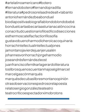
#artelatinoamericano
#botero
#fernandobotero
#fernandopradilla
#literatura
#pedrosorela
adrede
alt+tab
anto
antoniohernández
beabonduel
biodiapositivas
biografía
blondo
blondobebé
bonduel
cartasbecariaasturiana
catón
cocina
conacritud
cuestionariofilosófico
disecciones
esthermoscatel
fac
faction
filosofía
gustavobueno
harmodio
heroicacoquinaria
horrach
intellectual
intellectualjones
jamontano
javierdejuan
jerusalén
johannesvonhorrach
jorgeharmodio
joseandrésfernándezleost
juanfranciscoferré
karlagerardo
literatura
loslibrosquenoscuentan
majoségil
marcel
marcelgascón
marqués
marquésdecubaslibres
montano
opinión
otrasobservaciones
pedrosorela
poesía
relato
sergiogonzález
tea
teatro
teatrocríticoespectador
ximobrotons