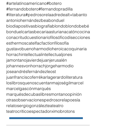
#artelatinoamericano
#botero
#fernandobotero
#fernandopradilla
#literatura
#pedrosorela
adrede
alt+tab
anto
antoniohernández
beabonduel
biodiapositivas
biografía
blondo
blondobebé
bonduel
cartasbecariaasturiana
catón
cocina
conacritud
cuestionariofilosófico
disecciones
esthermoscatel
fac
faction
filosofía
gustavobueno
harmodio
heroicacoquinaria
horrach
intellectual
intellectualjones
jamontano
javierdejuan
jerusalén
johannesvonhorrach
jorgeharmodio
joseandrésfernándezleost
juanfranciscoferré
karlagerardo
literatura
loslibrosquenoscuentan
majoségil
marcel
marcelgascón
marqués
marquésdecubaslibres
montano
opinión
otrasobservaciones
pedrosorela
poesía
relato
sergiogonzález
tea
teatro
teatrocríticoespectador
ximobrotons