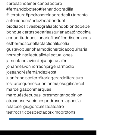
#artelatinoamericano
#botero
#fernandobotero
#fernandopradilla
#literatura
#pedrosorela
adrede
alt+tab
anto
antoniohernández
beabonduel
biodiapositivas
biografía
blondo
blondobebé
bonduel
cartasbecariaasturiana
catón
cocina
conacritud
cuestionariofilosófico
disecciones
esthermoscatel
fac
faction
filosofía
gustavobueno
harmodio
heroicacoquinaria
horrach
intellectual
intellectualjones
jamontano
javierdejuan
jerusalén
johannesvonhorrach
jorgeharmodio
joseandrésfernándezleost
juanfranciscoferré
karlagerardo
literatura
loslibrosquenoscuentan
majoségil
marcel
marcelgascón
marqués
marquésdecubaslibres
montano
opinión
otrasobservaciones
pedrosorela
poesía
relato
sergiogonzález
tea
teatro
teatrocríticoespectador
ximobrotons