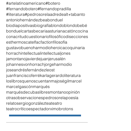
#artelatinoamericano
#botero
#fernandobotero
#fernandopradilla
#literatura
#pedrosorela
adrede
alt+tab
anto
antoniohernández
beabonduel
biodiapositivas
biografía
blondo
blondobebé
bonduel
cartasbecariaasturiana
catón
cocina
conacritud
cuestionariofilosófico
disecciones
esthermoscatel
fac
faction
filosofía
gustavobueno
harmodio
heroicacoquinaria
horrach
intellectual
intellectualjones
jamontano
javierdejuan
jerusalén
johannesvonhorrach
jorgeharmodio
joseandrésfernándezleost
juanfranciscoferré
karlagerardo
literatura
loslibrosquenoscuentan
majoségil
marcel
marcelgascón
marqués
marquésdecubaslibres
montano
opinión
otrasobservaciones
pedrosorela
poesía
relato
sergiogonzález
tea
teatro
teatrocríticoespectador
ximobrotons