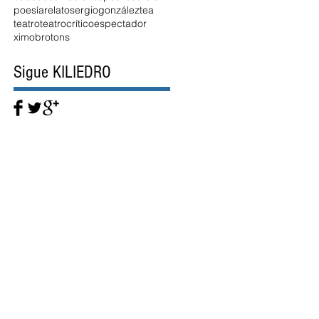
poesía
relato
sergiogonzález
tea
teatro
teatrocríticoespectador
ximobrotons
Sigue KILIEDRO