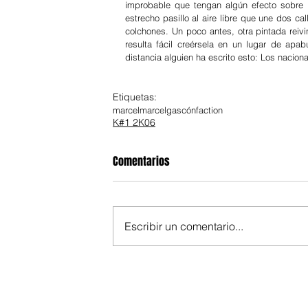
improbable que tengan algún efecto sobre 
estrecho pasillo al aire libre que une dos c
colchones. Un poco antes, otra pintada reiv
resulta fácil creérsela en un lugar de apab
distancia alguien ha escrito esto: Los naciona
Etiquetas:
marcel
marcelgascón
faction
K#1 2K06
Comentarios
Escribir un comentario...