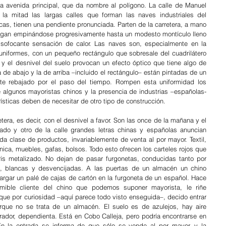
a avenida principal, que da nombre al polígono. La calle de Manuel 
la mitad las largas calles que forman las naves industriales del 
cas, tienen una pendiente pronunciada. Parten de la carretera, a mano 
ongan empinándose progresivamente hasta un modesto montículo lleno 
sofocante sensación de calor. Las naves son, especialmente en la 
uniformes, con un pequeño rectángulo que sobresale del cuadrilátero 
y el desnivel del suelo provocan un efecto óptico que tiene algo de 
 la de abajo y la de arriba –incluido el rectángulo– están pintadas de un 
nte rebajado por el paso del tiempo. Rompen esta uniformidad los 
 algunos mayoristas chinos y la presencia de industrias –españolas- 
ísticas deben de necesitar de otro tipo de construcción.
etera, es decir, con el desnivel a favor. Son las once de la mañana y el 
lado y otro de la calle grandes letras chinas y españolas anuncian 
a clase de productos, invariablemente de venta al por mayor. Textil, 
rónica, muebles, gafas, bolsos. Todo esto ofrecen los carteles rojos que 
s metalizado. No dejan de pasar furgonetas, conducidas tanto por 
, blancas y desvencijadas. A las puertas de un almacén un chino 
cargar un palé de cajas de cartón en la furgoneta de un español. Hace 
ible cliente del chino que podemos suponer mayorista, le riñe 
que por curiosidad –aquí parece todo visto enseguida–, decido entrar 
que no se trata de un almacén. El suelo es de azulejos, hay aire 
ador, dependienta. Está en Cobo Calleja, pero podría encontrarse en 
En la entrada se informa de que sólo se vende al por mayor, y la 