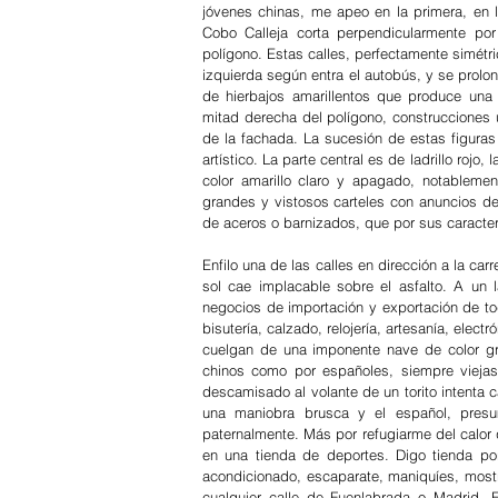
jóvenes chinas, me apeo en la primera, en l
Cobo Calleja corta perpendicularmente por 
polígono. Estas calles, perfectamente simétri
izquierda según entra el autobús, y se prol
de hierbajos amarillentos que produce una 
mitad derecha del polígono, construcciones 
de la fachada. La sucesión de estas figuras 
artístico. La parte central es de ladrillo rojo,
color amarillo claro y apagado, notableme
grandes y vistosos carteles con anuncios de
de aceros o barnizados, que por sus caracter
Enfilo una de las calles en dirección a la carr
sol cae implacable sobre el asfalto. A un 
negocios de importación y exportación de tod
bisutería, calzado, relojería, artesanía, elect
cuelgan de una imponente nave de color gri
chinos como por españoles, siempre viejas
descamisado al volante de un torito intenta 
una maniobra brusca y el español, presum
paternalmente. Más por refugiarme del calor 
en una tienda de deportes. Digo tienda por
acondicionado, escaparate, maniquíes, mostr
cualquier calle de Fuenlabrada o Madrid. 