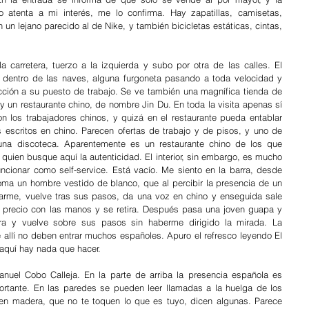
 atenta a mi interés, me lo confirma. Hay zapatillas, camisetas, 
n lejano parecido al de Nike, y también bicicletas estáticas, cintas, 
carretera, tuerzo a la izquierda y subo por otra de las calles. El 
 dentro de las naves, alguna furgoneta pasando a toda velocidad y 
ción a su puesto de trabajo. Se ve también una magnífica tienda de 
y un restaurante chino, de nombre Jin Du. En toda la visita apenas sí 
 los trabajadores chinos, y quizá en el restaurante pueda entablar 
 escritos en chino. Parecen ofertas de trabajo y de pisos, y uno de 
 una discoteca. Aparentemente es un restaurante chino de los que 
ien busque aquí la autenticidad. El interior, sin embargo, es mucho 
ncionar como self-service. Está vacío. Me siento en la barra, desde 
oma un hombre vestido de blanco, que al percibir la presencia de un 
udarme, vuelve tras sus pasos, da una voz en chino y enseguida sale 
l precio con las manos y se retira. Después pasa una joven guapa y 
rra y vuelve sobre sus pasos sin haberme dirigido la mirada. La 
e allí no deben entrar muchos españoles. Apuro el refresco leyendo El 
 aquí hay nada que hacer.
nuel Cobo Calleja. En la parte de arriba la presencia española es 
ortante. En las paredes se pueden leer llamadas a la huelga de los 
 en madera, que no te toquen lo que es tuyo, dicen algunas. Parece 