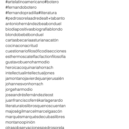
#artelatinoamericano
#botero
#fernandobotero
#fernandopradilla
#literatura
#pedrosorela
adrede
alt+tab
anto
antoniohernández
beabonduel
biodiapositivas
biografía
blondo
blondobebé
bonduel
cartasbecariaasturiana
catón
cocina
conacritud
cuestionariofilosófico
disecciones
esthermoscatel
fac
faction
filosofía
gustavobueno
harmodio
heroicacoquinaria
horrach
intellectual
intellectualjones
jamontano
javierdejuan
jerusalén
johannesvonhorrach
jorgeharmodio
joseandrésfernándezleost
juanfranciscoferré
karlagerardo
literatura
loslibrosquenoscuentan
majoségil
marcel
marcelgascón
marqués
marquésdecubaslibres
montano
opinión
otrasobservaciones
pedrosorela