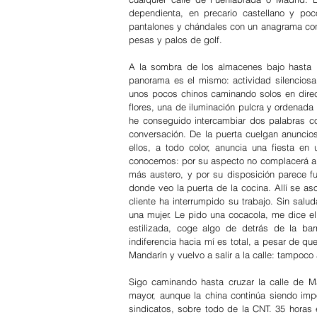
dependienta, en precario castellano y poco
pantalones y chándales con un anagrama con u
pesas y palos de golf.
A la sombra de los almacenes bajo hasta la 
panorama es el mismo: actividad silenciosa
unos pocos chinos caminando solos en direc
flores, una de iluminación pulcra y ordenada 
he conseguido intercambiar dos palabras con
conversación. De la puerta cuelgan anuncios
ellos, a todo color, anuncia una fiesta en
conocemos: por su aspecto no complacerá a qu
más austero, y por su disposición parece fu
donde veo la puerta de la cocina. Allí se as
cliente ha interrumpido su trabajo. Sin sal
una mujer. Le pido una cocacola, me dice e
estilizada, coge algo de detrás de la ba
indiferencia hacia mí es total, a pesar de qu
Mandarín y vuelvo a salir a la calle: tampoco
Sigo caminando hasta cruzar la calle de Ma
mayor, aunque la china continúa siendo imp
sindicatos, sobre todo de la CNT. 35 horas