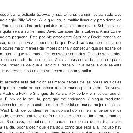
rocede de la película 
Sabrina y sus amores
 versión actualizada que 
ue dirigió Billy Wilder. A lo que iba, el multimillonario y presidente de 
 Ford), uno de los protagonistas, quiere impresionar a Sabrina (Julia 
ara quitársela a su hermano David Larrabee de la cabeza. Amor con el 
e era pequeña. Este posible amor entre Sabrina y David pondría en 
esa, que, a su vez, depende de que David se case con la hija del 
 ocurre mejor manera de impresionarla y conseguir que se aparte de 
tro para la que sea más difícil conseguir entradas. Cuando se las pide 
emente se trate de un musical. Ante la insistencia de Linus en que le 
nde, incrédula de que el adicto al trabajo Linus sepa a qué se está 
que de repente los actores se ponen a cantar y bailar.
o escuche está definición realmente certera de las obras musicales 
d que se precie de pertenecer a este mundo globalizado. De Nueva 
Madrid a Pekín o Shangai, de París a México D.F. el musical, eso sí, 
tro. El rey de la taquilla, para que me entiendan. Y ningún productor 
conómico, por supuesto, es alto. El artístico, nunca mejor dicho, es 
 West End, de Londres, se han convertido así, en la fuente de los 
undo, creando una serie de franquicias que recuerdan a otras marcas 
rías Starbucks, normalmente situadas muy cerca de un teatro que 
 salida, podría decir que está aquí como que está allá. Incluso hay 
as, lo que significa que, además de viajar, han visto la obra más de 