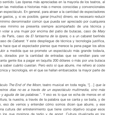
o sentido. Las óperas más apreciadas en la mayoría de los teatros, al 
nen las melodías e historias más o menos conocidas y convencionales 
an espectáculo. En general, para atraer a la cantidad de espectadores 
ar gastos, y, si es posible, ganar (mucho) dinero, es necesario reducir 
 mínimo denominador común que pueda ser apreciado por cualquiera 
 ese mínimo se presenta siempre acompañado de una técnica y 
 volar a una mujer por encima del patio de butacas, caso de 
Mary 
 de París, caso de 
El fantasma de la ópera
, o a un cabaret berlinés 
caso de 
Cabaret
. Y este despliegue de técnica y tecnología justifica, 
os hace que el espectador piense que merece la pena pagar los altos 
subir a medida que se promete un espectáculo más grande todavía, 
co, dorados por la cantidad de entradas que se vendían para ver 
anta gente iba a pagar en taquilla 200 dólares o más por una butaca 
 saber cuánto cuestan. Pero esto sí que aburre, me refiero al coste 
técnica y tecnología, en el que se hallan embarcados la mayor parte de 
áculo 
The End of the Moon
, teatro musical en toda regla, “[…] 
que la 
stros días no es a través de un espectáculo multimedia, sino más 
 y aguda de las palabras.
”. Y eso es lo que se echa de menos en el 
ura, la nuestra, a través de la palabra que se canta y se baila, y de 
, eso de vernos y entender cómo somos dicen que aburre, y ese 
na cultura del entretenimiento que tiene como objetivo ocupar esos 
 los que morimos de tedio y de angst. Cultura ritualizada en los 