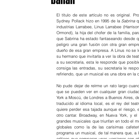
bailan
El título de este artículo no es original. P
Sydney Pollack hizo en 1995 de la 
Sabrina 
q
industrias Larrabee, Linus Larrabee (Harrison
Ormond), la hija del chofer de la familia, p
que Sabrina ha estado fantaseando desde qu
peligro una gran fusión con otra gran empr
dueño de esa gran empresa. A Linus no se le
su hermano que invitarla a ver la obra de tea
a su secretaria, esta le responde que posibl
consiga las entradas, su secretaria le respo
refiriendo, que un musical es una obra en la 
No pude dejar de reírme un rato largo cuand
que se pueden ver en cualquier gran ciuda
York a Moscú, de Londres a Buenos Aires, de 
traducido al idioma local, es el rey del tea
quiere perder esa tajada aunque el riesgo, e
otro cantar. Broadway, en Nueva York, y el
grandes musicales que triunfan en todo el m
globales como la de las carísimas cafete
programa un musical, de tal manera que, a la
críticos que comparan unas versiones con otr