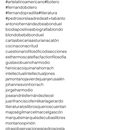
#artelatinoamericano
#botero
#fernandobotero
#fernandopradilla
#literatura
#pedrosorela
adrede
alt+tab
anto
antoniohernández
beabonduel
biodiapositivas
biografía
blondo
blondobebé
bonduel
cartasbecariaasturiana
catón
cocina
conacritud
cuestionariofilosófico
disecciones
esthermoscatel
fac
faction
filosofía
gustavobueno
harmodio
heroicacoquinaria
horrach
intellectual
intellectualjones
jamontano
javierdejuan
jerusalén
johannesvonhorrach
jorgeharmodio
joseandrésfernándezleost
juanfranciscoferré
karlagerardo
literatura
loslibrosquenoscuentan
majoségil
marcel
marcelgascón
marqués
marquésdecubaslibres
montano
opinión
otrasobservaciones
pedrosorela