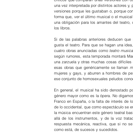
una vez interpretada por distintos actores y,
versiones porque les gustaban o, porque como 
forma que, ver el último musical o el musica
una obligación para los amantes del teatro, 
los libros.
Si de las palabras anteriores deducen que 
gusta el teatro. Para que se hagan una idea,
cuatro obras anunciadas como 
teatro musica
según rumores, esta temporada montará Mari
una zarzuela y otras muchas cosas difíciles 
esas obras que genéricamente se llaman 
m
mujeres y gays, y aburren a hombres de pelo
ese conjunto de homosexuales peludos cono
En general, el musical ha sido denostado por
género mayor como es la ópera. No digamos 
Franco en España, o la falta de interés de lo
de lo occidental, que como espectáculo se em
la música encuentran este género teatral bas
allá de los instrumentos, y de la voz trat
respuesta mecánica, reactiva, que si no se
como está, de sucesos y sucedidos.