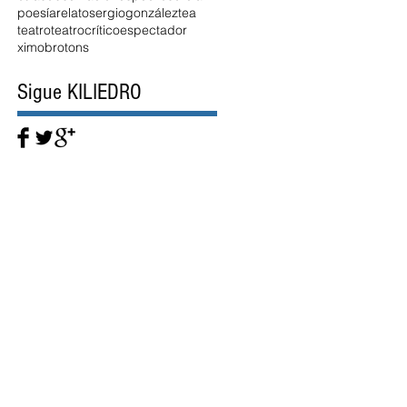
poesía
relato
sergiogonzález
tea
teatro
teatrocríticoespectador
ximobrotons
Sigue KILIEDRO