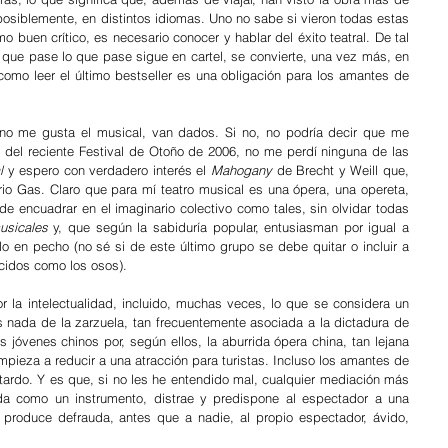
 posiblemente, en distintos idiomas. Uno no sabe si vieron todas estas 
buen crítico, es necesario conocer y hablar del éxito teatral. De tal 
l que pase lo que pase sigue en cartel, se convierte, una vez más, en 
como leer el último bestseller es una obligación para los amantes de 
no me gusta el musical, van dados. Si no, no podría decir que me 
 del reciente Festival de Otoño de 2006, no me perdí ninguna de las 
l
 y espero con verdadero interés el 
Mahogany 
de Brecht y Weill que, 
o Gas. Claro que para mí teatro musical es una ópera, una opereta, 
de encuadrar en el imaginario colectivo como tales, sin olvidar todas 
usicales 
y, que según la sabiduría popular, entusiasman por igual a 
 en pecho (no sé si de este último grupo se debe quitar o incluir a 
cidos como los osos).
 la intelectualidad, incluido, muchas veces, lo que se considera un 
nada de la zarzuela, tan frecuentemente asociada a la dictadura de 
s jóvenes chinos por, según ellos, la aburrida ópera china, tan lejana 
pieza a reducir a una atracción para turistas. Incluso los amantes de 
tardo. Y es que, si no les he entendido mal, cualquier mediación más 
ada como un instrumento, distrae y predispone al espectador a una 
 produce defrauda, antes que a nadie, al propio espectador, ávido, 