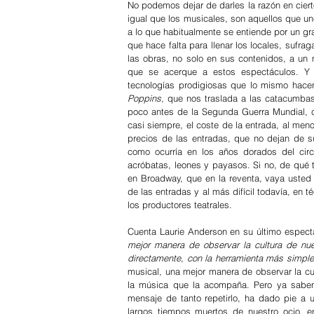
No podemos dejar de darles la razón en ciert
igual que los musicales, son aquellos que u
a lo que habitualmente se entiende por un gr
que hace falta para llenar los locales, sufrag
las obras, no solo en sus contenidos, a un
que se acerque a estos espectáculos. Y
tecnologías prodigiosas que lo mismo hacen
Poppins,
 que nos traslada a las catacumbas
poco antes de la Segunda Guerra Mundial, 
casi siempre, el coste de la entrada, al men
precios de las entradas, que no dejan de 
como ocurría en los años dorados del cir
acróbatas, leones y payasos. Si no, de qué t
en Broadway, que en la reventa, vaya usted a
de las entradas y al más difícil todavía, en 
los productores teatrales.
Cuenta Laurie Anderson en su último espect
mejor manera de observar la cultura de nue
directamente, con la herramienta más simple
musical, una mejor manera de observar la cult
la música que la acompaña. Pero ya saben
mensaje de tanto repetirlo, ha dado pie a u
largos tiempos muertos de nuestro ocio, en